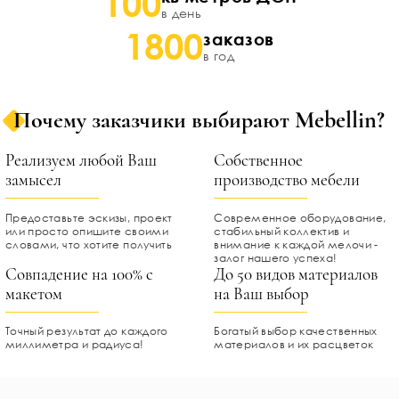
100
в день
1800
заказов
в год
Почему заказчики выбирают Mebellin?
Реализуем любой Ваш
Собственное
замысел
производство мебели
Предоставьте эскизы, проект
Современное оборудование,
или просто опишите своими
стабильный коллектив и
словами, что хотите получить
внимание к каждой мелочи -
залог нашего успеха!
Совпадение на 100% с
До 50 видов материалов
макетом
на Ваш выбор
Точный результат до каждого
Богатый выбор качественных
миллиметра и радиуса!
материалов и их расцветок