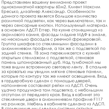
Представляем вашему вниманию проект
однокомнатной квартиры 60м2. Клиент Максим
Ересько, дизайнер Александр. Особенности
данного проекта является большое количество
различной подсветки, как через выключатели, так и
через сенсорные кнопки. Используемый материал
в основном ЛДСП Еггер. На кухне столешница из
акрилового камня, фасады гладкие МДФ в эмале,
но несколько фасадов с реечной фрезеровкой.
Группа шкафов со стеклянными фасадами в
алюминиевом профиле, а так же с подсветкой по
задней стенке. ТВ зона перекликается с кухней
открытым стеллажом с подсветкой, стеновая
панель шпонированный дуб. Над тумбочкой мы
тоже видим встроенную световую ленту. В спальне
за кроватью мы увидим мягкие стеновые панели,
которые по контуру так же имеют освещение. Вход
в гардеробную сделан с помощью дверей,
наполнение составляют рейки из ЛДСП. Очень
удачно продумана там подсветка, с небольшим
отступом от переднего края. Вход в кабинет это
стеклянные двери в алюминиевом профиле F117
на роликах. Мебель в кабинете сделана из ЛДСП.
В столешнице мы сделали систему скрытых