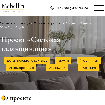
+7 (831) 423 96 66
Главная страница
-
Примеры работ
-
Проект «Световая
галлюцинация»
Проект «Световая
галлюцинация»
Дата проекта: 04.09.2022
#Кухня
#Гостинная
#Гардеробные
#Спальни
#Детские
О проекте